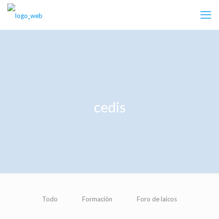
cedis
Todo
Formación
Foro de laicos