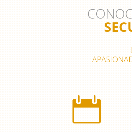
CONOC
SEC
APASIONAD
