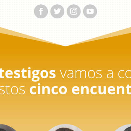
testigos
vamos a c
stos
cinco encuen