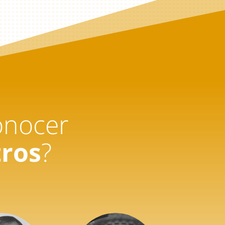
onocer
tros
?