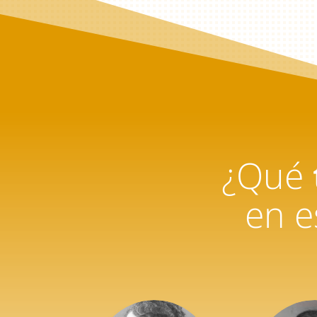
¿Qué
en e