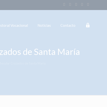
Login
storal Vocacional
Noticias
Contacto
zados de Santa María
Secular Cruzados de Santa María