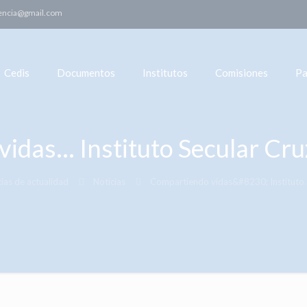
encia@gmail.com
Cedis
Documentos
Institutos
Comisiones
Pa
idas… Instituto Secular Cru
cias de actualidad
Noticias
Compartiendo vidas&#8230; Instituto 