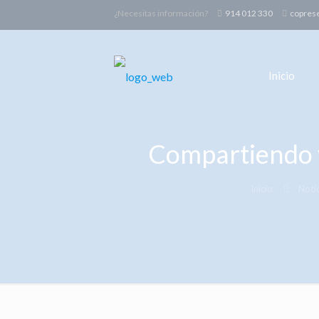
¿Necesitas información?
914 012 330
copres
Inicio
Compartiendo v
Inicio
Noti