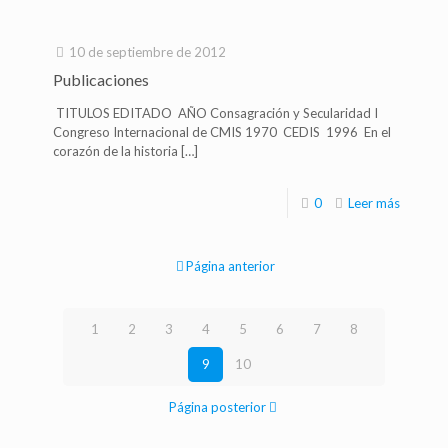
10 de septiembre de 2012
Publicaciones
TITULOS EDITADO AÑO Consagración y Secularidad I
Congreso Internacional de CMIS 1970 CEDIS 1996 En el
corazón de la historia
[…]
0
Leer más
Página anterior
1
2
3
4
5
6
7
8
9
10
Página posterior