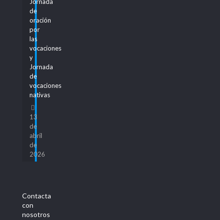
Jornada
de
oración
por
las
vocaciones
y
Jornada
de
vocaciones
nativas
13
de
abril
de
2026
Contacta
con
nosotros