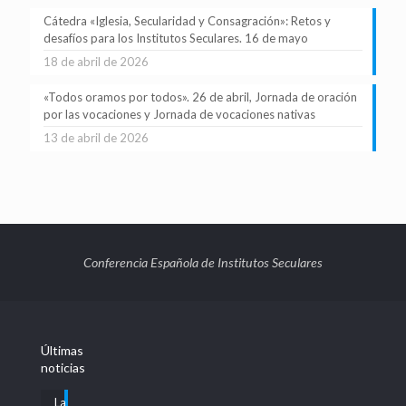
Cátedra «Iglesia, Secularidad y Consagración»: Retos y
desafíos para los Institutos Seculares. 16 de mayo
18 de abril de 2026
«Todos oramos por todos». 26 de abril, Jornada de oración
por las vocaciones y Jornada de vocaciones nativas
13 de abril de 2026
Conferencia Española de Institutos Seculares
Últimas
noticias
La