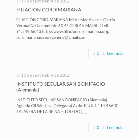
10 de septiembre de 2012
FILIACION CORDIMARIANA
FILIACIÓN CORDIMARIANA Mª de Mar Álvarez García-
VeronaC/. Gaztambide 60 4° C28015 MADRIDTelf.
91.549.66.43 http://www.filiacioncordimariana.org/
cordimarianas.sedegeneral@gmail.com
0
Leer más
10 de septiembre de 2012
INSTITUTO SECULAR SAN BONIFACIO
(Alemania)
INSTITUTO SECULAR SAN BONIFACIO (Alemania)
Águeda Gil Sánchez (Delegada) Avda. Pío XII, 114 45600
TALAVERA DE LA REINA – TOLEDO
[…]
0
Leer más