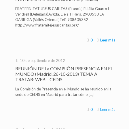
FRATERNITAT JESÚS CARITAS (Francia) Eulàlia Guarro i
Vendrell (Delegada)Avgda. Dels Til-lers, 2908530 LA
GARRIGA (Vallès Oriental)Telf. 938605352
http://www.fraternitejesuscaritas.org/
0
Leer más
10 de septiembre de 2012
REUNIÓN DE La COMISIÓN PRESENCIA EN EL
MUNDO (Madrid, 26-10-2013) TEMA A
TRATAR: WEB – CEDIS
La Comisión de Presencia en el Mundo se ha reunido en la
sede de CEDIS en Madrid para tratar cómo
[…]
0
Leer más