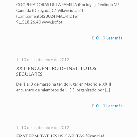
COOPERADORAS DE LA FAMILIA (Portugal) Deolinda Mª
Cándida (Delegada)C/. Villaviciosa 24
(Campamento)28024 MADRIDTelf.
91.518.26.40 www.iscf.pt
0
Leer más
10 de septiembre de 2012
XXIII ENCUENTRO DE INSTITUTOS
SECULARES
Del 1 al 3 de marzo ha tenido lugar en Madrid el XXIII
encuentro de miembros de I.I.S.S. organizado por
[…]
0
Leer más
10 de septiembre de 2012
FRATERNITAT JESÚS CARITAS (Francia)