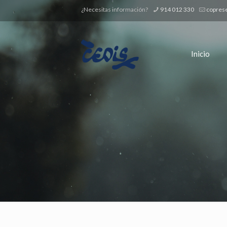
¿Necesitas información?
914 012 330
copres
Inicio