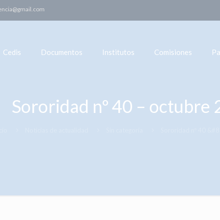
encia@gmail.com
Cedis
Documentos
Institutos
Comisiones
Pa
Sororidad nº 40 – octubre
cio
Noticias de actualidad
Sin categoría
Sororidad nº 40 &#