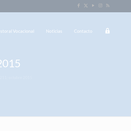
Login
storal Vocacional
Noticias
Contacto
 2015
8211; octubre 2015