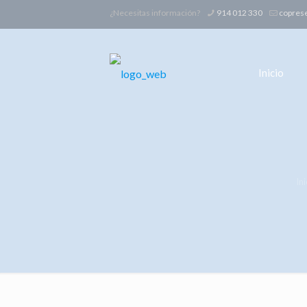
¿Necesitas información?
914 012 330
copres
Inicio
Ini