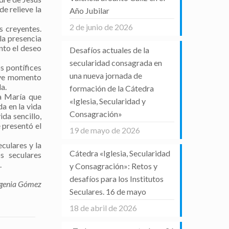
de relieve la
Año Jubilar
2 de junio de 2026
s creyentes.
la presencia
nto el deseo
Desafíos actuales de la
secularidad consagrada en
s pontífices
una nueva jornada de
reve momento
a.
formación de la Cátedra
a María que
«Iglesia, Secularidad y
da en la vida
Consagración»
ida sencillo,
e presentó el
19 de mayo de 2026
eculares y la
Cátedra «Iglesia, Secularidad
s seculares
.
y Consagración»: Retos y
desafíos para los Institutos
genia Gómez
Seculares. 16 de mayo
18 de abril de 2026