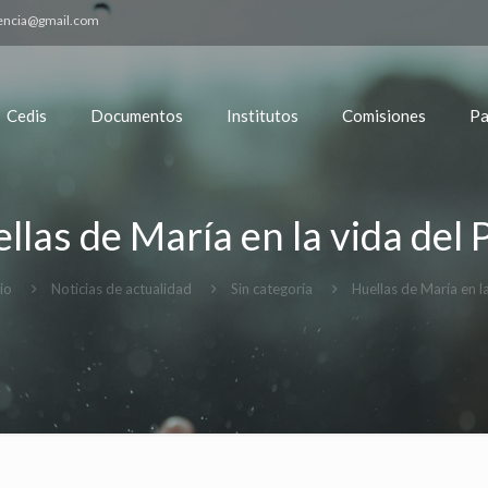
encia@gmail.com
Cedis
Documentos
Institutos
Comisiones
Pa
llas de María en la vida del 
cio
Noticias de actualidad
Sin categoría
Huellas de María en l