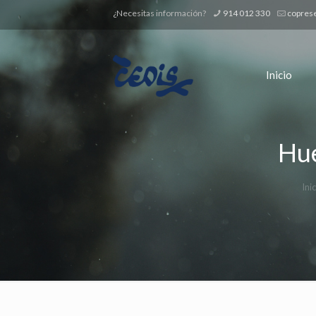
¿Necesitas información?
914 012 330
copres
Inicio
Hue
Ini