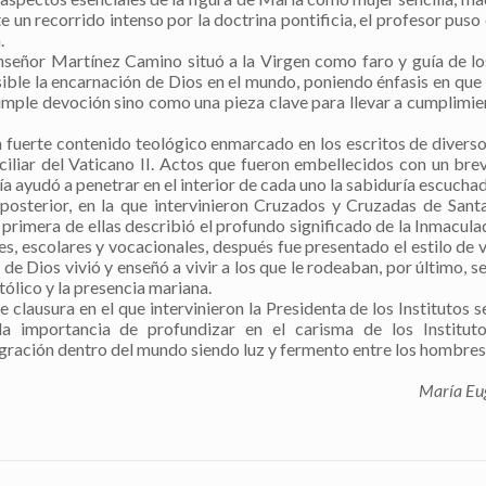
 un recorrido intenso por la doctrina pontificia, el profesor puso 
.
eñor Martínez Camino situó a la Virgen como faro y guía de lo
sible la encarnación de Dios en el mundo, poniendo énfasis en que 
simple devoción sino como una pieza clave para llevar a cumplimie
fuerte contenido teológico enmarcado en los escritos de diverso
nciliar del Vaticano II. Actos que fueron embellecidos con un b
ía ayudó a penetrar en el interior de cada uno la sabiduría escuchad
osterior, en la que intervinieron Cruzados y Cruzadas de Sant
 primera de ellas describió el profundo significado de la Inmacula
es, escolares y vocacionales, después fue presentado el estilo de v
 de Dios vivió y enseñó a vivir a los que le rodeaban, por último, s
tólico y la presencia mariana.
 clausura en el que intervinieron la Presidenta de los Institutos s
a importancia de profundizar en el carisma de los Instituto
gración dentro del mundo siendo luz y fermento entre los hombres
María Eu