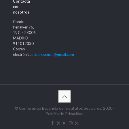
Contacta
con
nosotros
Conde
Peñalver 76,
1º, C – 28006
MADRID
914012330
Correo
electrónico:
copresencia@gmail.com
© Conferencia Española de Institutos Seculares, 2020 -
Política de Privacidad