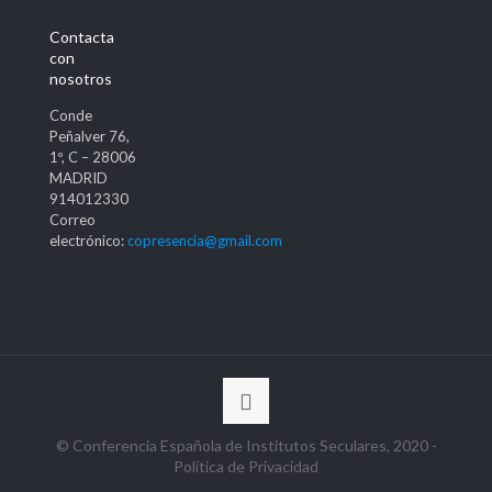
Contacta
con
nosotros
Conde
Peñalver 76,
1º, C – 28006
MADRID
914012330
Correo
electrónico:
copresencia@gmail.com
© Conferencia Española de Institutos Seculares, 2020 -
Política de Privacidad