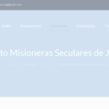
encia@gmail.com
Cedis
Documentos
Institutos
Comisiones
Pa
uto Misioneras Seculares de
Inicio
Institutos
M
Instituto Misioneras Seculares de J