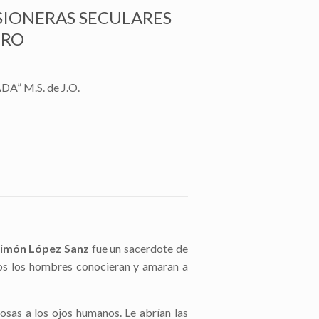
SIONERAS SECULARES
ERO
A” M.S. de J.O.
Simón López Sanz
fue un sacerdote de
dos los hombres conocieran y amaran a
iosas a los ojos humanos. Le abrían las