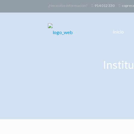
¿Necesitas información?
914 012 330
copres
Inicio
Instit