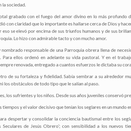
en la sociedad.
dotal grabado con el fuego del amor divino en lo más profundo d
 con claridad que lo importante es hallarse cerca de Dios y hace
or eso se elevó por encima de sus triunfos humanos y de sus brilla
rroquia. Lo hizo con admirable tacto y con mucho amor.
 y nombrado responsable de una Parroquia obrera llena de necesi
 Para ellos ordenó en adelante su vida pastoral. Y en el trabaj
 siempre renovada, entregado a cuantos esfuerzos le dictaba su cor
ro de su fortaleza y fidelidad. Sabía sembrar a su alrededor mul
i los obstáculos de todo tipo que le salían al paso.
s, los sufrientes y los niños. Desde sus años juveniles conservó pre
 tiempos y el valor decisivo que tenían los seglares en un mundo e
ara despertar y consolidar la conciencia bautismal entre los segla
as Seculares de Jesús Obrero’; con sensibilidad a los nuevos ti