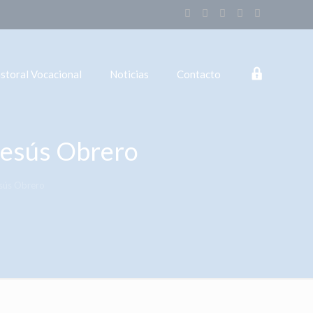
Login
storal Vocacional
Noticias
Contacto
 Jesús Obrero
esús Obrero