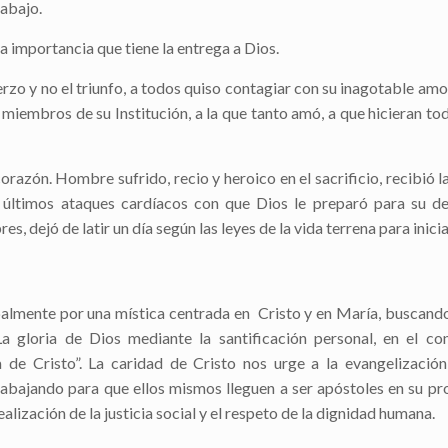
rabajo.
a importancia que tiene la entrega a Dios.
zo y no el triunfo, a todos quiso contagiar con su inagotable amor
 miembros de su Institución, a la que tanto amó, a que hicieran tod
orazón. Hombre sufrido, recio y heroico en el sacrificio, recibió 
 últimos ataques cardíacos con que Dios le preparó para su de
, dejó de latir un día según las leyes de la vida terrena para iniciar
palmente por una mística centrada en Cristo y en María, buscand
La gloria de Dios mediante la santificación personal, en el co
 de Cristo”.
La caridad de Cristo nos urge a la evangelizació
rabajando para que ellos mismos lleguen a ser apóstoles en su p
lización de la justicia social y el respeto de la dignidad humana.