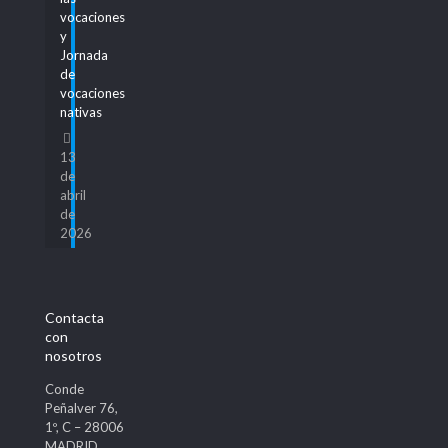
vocaciones
y
Jornada
de
vocaciones
nativas
13
de
abril
de
2026
Contacta
con
nosotros
Conde
Peñalver 76,
1º, C – 28006
MADRID