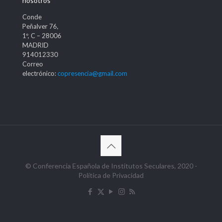
nosotros
Conde
Peñalver 76,
1º, C – 28006
MADRID
914012330
Correo
electrónico:
copresencia@gmail.com
© Conferencia Española de Institutos Seculares, 2020 -
Política de Privacidad