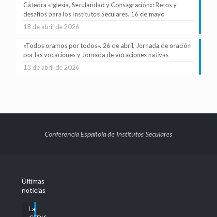
Cátedra «Iglesia, Secularidad y Consagración»: Retos y
desafíos para los Institutos Seculares. 16 de mayo
18 de abril de 2026
«Todos oramos por todos». 26 de abril, Jornada de oración
por las vocaciones y Jornada de vocaciones nativas
13 de abril de 2026
Conferencia Española de Institutos Seculares
Últimas
noticias
La