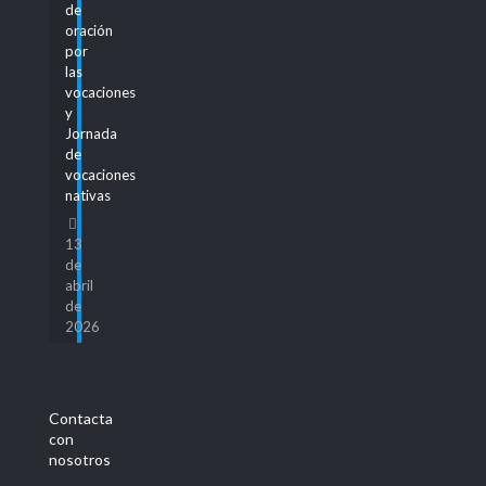
de
oración
por
las
vocaciones
y
Jornada
de
vocaciones
nativas
13
de
abril
de
2026
Contacta
con
nosotros