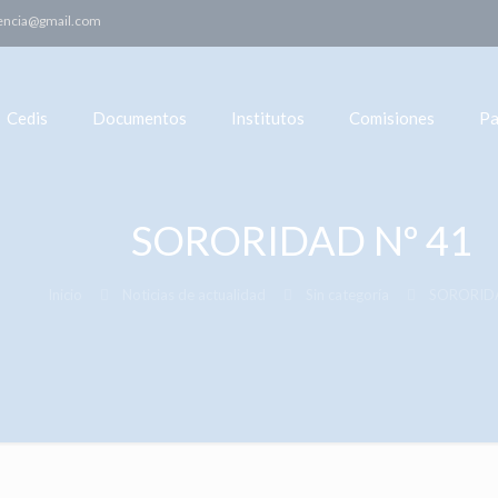
encia@gmail.com
Cedis
Documentos
Institutos
Comisiones
Pa
SORORIDAD Nº 41
Inicio
Noticias de actualidad
Sin categoría
SORORIDA