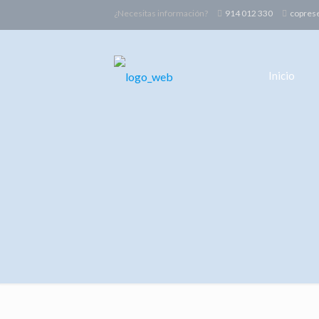
¿Necesitas información?
914 012 330
copres
Inicio