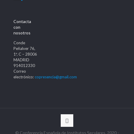
Contacta
con
nosotros
Conde
Peñalver 76,
1º, C – 28006
MADRID
914012330
Correo
electrónico:
copresencia@gmail.com
© Conferencia Española de Institutos Seculares, 2020 -