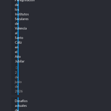
de
los
Institutos
Seculares
de
Valencia
al
Santo
Cáliz
en
el
Año
Jubilar
2
de
junio
de
2026
Desafíos
actuales
de