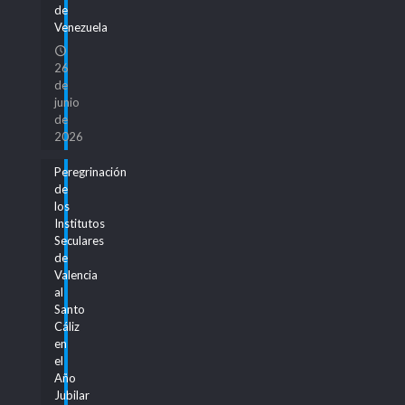
de
Venezuela
26
de
junio
de
2026
Peregrinación
de
los
Institutos
Seculares
de
Valencia
al
Santo
Cáliz
en
el
Año
Jubilar