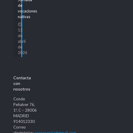
de
vocaciones
nativas
13
de
abril
de
2026
Contacta
con
nosotros
Conde
Peñalver 76,
1º, C – 28006
MADRID
914012330
Correo
electrónico:
copresencia@gmail.com