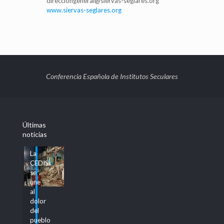
direcciongeneral@siervas-seglares.org
www.siervas-seglares.org
Conferencia Española de Institutos Seculares
Últimas
noticias
La
CEDIS
se
une
al
dolor
del
pueblo