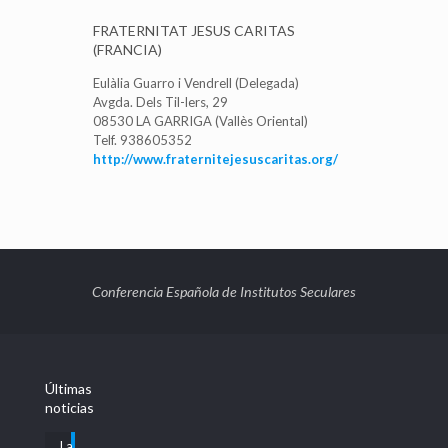
FRATERNITAT JESUS CARITAS
(FRANCIA)
Eulàlia Guarro i Vendrell (Delegada)
Avgda. Dels Til-lers, 29
08530 LA GARRIGA (Vallès Oriental)
Telf. 938605352
http://www.fraternitejesuscaritas.org/
Conferencia Española de Institutos Seculares
Últimas
noticias
La