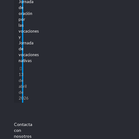
Jornada
de
oración
por
las
vocaciones
y
Jornada
de
vocaciones
nativas
13
de
abril
de
2026
Contacta
con
nosotros