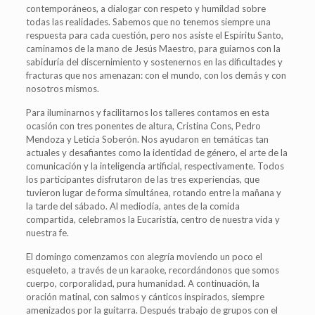
contemporáneos, a dialogar con respeto y humildad sobre
todas las realidades. Sabemos que no tenemos siempre una
respuesta para cada cuestión, pero nos asiste el Espíritu Santo,
caminamos de la mano de Jesús Maestro, para guiarnos con la
sabiduría del discernimiento y sostenernos en las dificultades y
fracturas que nos amenazan: con el mundo, con los demás y con
nosotros mismos.
Para iluminarnos y facilitarnos los talleres contamos en esta
ocasión con tres ponentes de altura, Cristina Cons, Pedro
Mendoza y Leticia Soberón. Nos ayudaron en temáticas tan
actuales y desafiantes como la identidad de género, el arte de la
comunicación y la inteligencia artificial, respectivamente. Todos
los participantes disfrutaron de las tres experiencias, que
tuvieron lugar de forma simultánea, rotando entre la mañana y
la tarde del sábado. Al mediodía, antes de la comida
compartida, celebramos la Eucaristía, centro de nuestra vida y
nuestra fe.
El domingo comenzamos con alegría moviendo un poco el
esqueleto, a través de un karaoke, recordándonos que somos
cuerpo, corporalidad, pura humanidad. A continuación, la
oración matinal, con salmos y cánticos inspirados, siempre
amenizados por la guitarra. Después trabajo de grupos con el