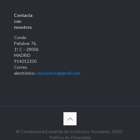
Contacta
con
nosotros
Conde
Peñalver 76,
1º, C – 28006
MADRID
914012330
Correo
electrónico:
copresencia@gmail.com
© Conferencia Española de Institutos Seculares, 2020 -
Política de Privacidad