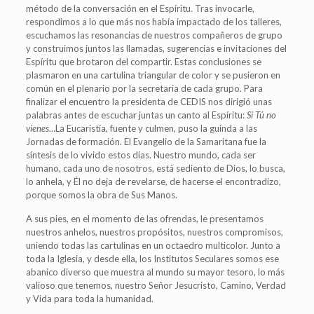
método de la conversación en el Espíritu. Tras invocarle,
respondimos a lo que más nos había impactado de los talleres,
escuchamos las resonancias de nuestros compañeros de grupo
y construimos juntos las llamadas, sugerencias e invitaciones del
Espíritu que brotaron del compartir. Estas conclusiones se
plasmaron en una cartulina triangular de color y se pusieron en
común en el plenario por la secretaria de cada grupo. Para
finalizar el encuentro la presidenta de CEDIS nos dirigió unas
palabras antes de escuchar juntas un canto al Espíritu:
Si Tú no
vienes…
La Eucaristía, fuente y culmen, puso la guinda a las
Jornadas de formación. El Evangelio de la Samaritana fue la
síntesis de lo vivido estos días. Nuestro mundo, cada ser
humano, cada uno de nosotros, está sediento de Dios, lo busca,
lo anhela, y Él no deja de revelarse, de hacerse el encontradizo,
porque somos la obra de Sus Manos.
A sus pies, en el momento de las ofrendas, le presentamos
nuestros anhelos, nuestros propósitos, nuestros compromisos,
uniendo todas las cartulinas en un octaedro multicolor. Junto a
toda la Iglesia, y desde ella, los Institutos Seculares somos ese
abanico diverso que muestra al mundo su mayor tesoro, lo más
valioso que tenemos, nuestro Señor Jesucristo, Camino, Verdad
y Vida para toda la humanidad.