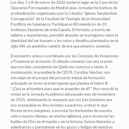
Los días 7 y 8 de marzo de 2026 tuvieron lugar en la Casa de las
Operarias Parroquiales de Madrid unas Jornadas formativas de
profundización organizadas por la Cátedra “Iglesia. Secularidad.
Consagración” de la Facultad de Teología de la Universidad
Pontificia de Salamanca. Participaron 80 miembros de 20
Institutos Seculares de toda España. El formato, a través de
talleres y experiencias, permitió ahondar en la pregunta sobre la
identidad del ser humano y los retos y desafíos planteados en el
siglo XXI, un auténtico cambio de era que estamos viviendo.
El encuentro estuvo coordinado por las Comisión de Vocaciones
y Presencia en el mundo. El sábado comenzó con una oración
que nos hizo conscientes de Quién nos convoca y reúne. A
continuación, la presidenta de CEDIS, Carolina Sánchez, nos
introdujo en el porqué del proyecto trienal de formación
articulado en torno al interrogante que plantea el Salmo 8:
“¿Qué es el hombre para que te acuerdes de él?”. Nos recordó lo
vivido en la Jornada Académica del pasado mes de noviembre
de 2025, sintetizando lo expuesto por los tres ponentes que
nos acompañaron. Nos invitaba a pararnos, a mirar lo que
florece en los márgenes, a escrutar los horizontes de nuestra
vida y nuestro tiempo, en atenta vigilancia, para reconocer las
huellas de Dios en el mundo y en la historia. Somos llamadas a
adentrarnos y permanecer en los gozos y fatigas de nuestros