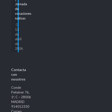
Jornada
de
vocaciones
nativas
13
de
abril
de
2026
Contacta
con
nosotros
Conde
Peñalver 76,
1º, C – 28006
MADRID
914012330
Correo