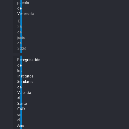
pueblo
de
Venezuela
26
de
junio
de
2026
Peregrinación
de
los
Institutos
Seculares
de
Valencia
al
Santo
Cáliz
en
el
Año