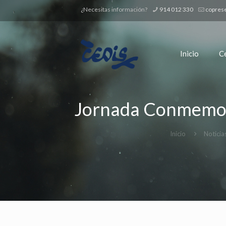
¿Necesitas información?
914 012 330
copres
Inicio
C
Jornada Conmemora
Inicio
Noticia