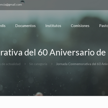
encia@gmail.com
edis
Documentos
Institutos
Comisiones
Pasto
tiva del 60 Aniversario de 
s de actualidad
Sin categoría
Jornada Conmemorativa del 60 Anive