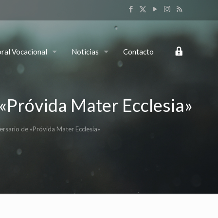
Login
ral Vocacional
Noticias
Contacto
«Próvida Mater Ecclesia»
rsario de «Próvida Mater Ecclesia»