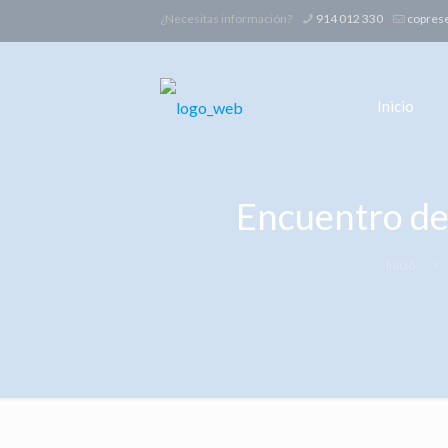
¿Necesitas información?
914 012 330
copres
Inicio
Encuentro de
Inicio