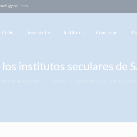
encia@gmail.com
Cedis
Documentos
Institutos
Comisiones
Pa
 los institutos seculares de
Noticias de actualidad
Noticias
Encuentro de los institutos secu