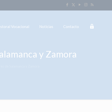
Login
storal Vocacional
Noticias
Contacto
 Salamanca y Zamora
lares de Salamanca y Zamora