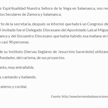
de Espiritualidad Nuestra Señora de la Vega en Salamanca, nos r
tutos Seculares de Zamora y Salamanca.
te de la secretaria, después se informó que habrá un Congreso de
el invitado fue el Delegado Diocesano del Apostolado Laical Migue
manca y del Encuentro Diocesano que había habido esa mañana en 
o casi 90 personas.
su Instituto (Siervas Seglares de Jesucristo Sacerdote) utilizan
 fundador, del carisma, de sus proyectos.
anto, muy entrañable.
, cantando y bailando.
aterno y cordial.
Fuente: http://www.hermandadoperariasev