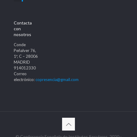
Contacta
con
nosotros
Conde
Peñalver 76,
1º, C – 28006
MADRID
914012330
Correo
electrónico:
copresencia@gmail.com
© Conferencia Española de Institutos Seculares, 2020 -