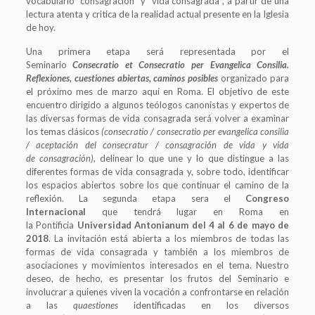
vocabulario “consagración” y “vida consagrada”, a partir de una
lectura atenta y critica de la realidad actual presente en la Iglesia
de hoy.
Una primera etapa será representada por el
Seminario
Consecratio et Consecratio per Evangelica Consilia.
Reflexiones, cuestiones abiertas, caminos posibles
organizado para
el próximo mes de marzo aquí en Roma. El objetivo de este
encuentro dirigido a algunos teólogos canonistas y expertos de
las diversas formas de vida consagrada será volver a examinar
los temas clásicos
(consecratio / consecratio per evangelica consilia
/ aceptación del consecratur / consagración de vida y vida
de consagración)
, delinear lo que une y lo que distingue a las
diferentes formas de vida consagrada y, sobre todo, identificar
los espacios abiertos sobre los que continuar el camino de la
reflexión. La segunda etapa sera el
Congreso
Internacional
que tendrá lugar en Roma en
la Pontificia
Universidad Antonianum del 4 al 6 de mayo de
2018
. La invitación está abierta a los miembros de todas las
formas de vida consagrada y también a los miembros de
asociaciones y movimientos interesados en el tema. Nuestro
deseo, de hecho, es presentar los frutos del Seminario e
involucrar a quienes viven la vocación a confrontarse en relación
a las
quaestiones
identificadas en los diversos