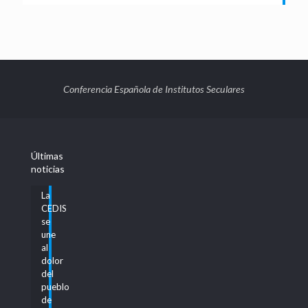
Conferencia Española de Institutos Seculares
Últimas
noticias
La
CEDIS
se
une
al
dolor
del
pueblo
de