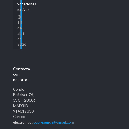
vocaciones
nativas
13
de
abril
de
2026
Contacta
con
nosotros
Conde
Peñalver 76,
1º, C – 28006
MADRID
914012330
Correo
electrónico:
copresencia@gmail.com